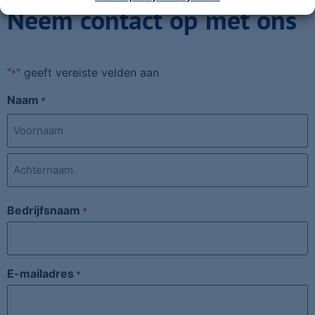
Neem contact op met ons
"
" geeft vereiste velden aan
*
Naam
*
Bedrijfsnaam
*
E-mailadres
*