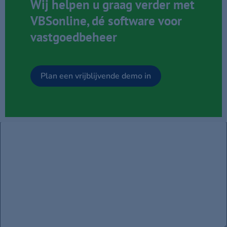
Wij helpen u graag verder met
VBSonline, dé software voor
vastgoedbeheer
Geef een reactie
Plan een vrijblijvende demo in
Je e-mailadres wordt niet gepubliceerd.
Vereiste velden
zijn gemarkeerd met
*
Reactie
*