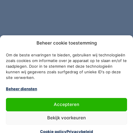
Meer dan 25 jaar ervaring in maatschappelijk
vastgoed en grondzaken
Beheer cookie toestemming
Software ontwikkeld vanuit onze eigen
expertise en gericht op de gebruiker
Om de beste ervaringen te bieden, gebruiken wij technologieën
zoals cookies om informatie over je apparaat op te slaan en/of te
raadplegen. Door in te stemmen met deze technologieën
kunnen wij gegevens zoals surfgedrag of unieke ID's op deze
site verwerken.
Beheer diensten
Heeft u een vraag over
Accepteren
Bekijk voorkeuren
VBSonline of dit artikel?
Cookie policy
Privacybeleid