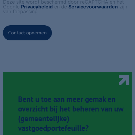
Deze site wordt beschermd door reCAPTCHA en het
Google
Privacybeleid
en de
Servicevoorwaarden
zijn
van toepassing.
CAPTCHA
Bent u toe aan meer gemak en
overzicht bij het beheren van uw
(gemeentelijke)
vastgoedportefeuille?