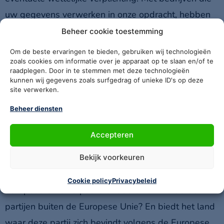
uw gegevens verwerken in onze opdracht, hebben
wij een verwerkersovereenkomst gesloten om te
Beheer cookie toestemming
zorgen voor eenzelfde niveau van beveiliging en
Om de beste ervaringen te bieden, gebruiken wij technologieën
vertrouwelijkheid van uw gegevens. Metafoor
zoals cookies om informatie over je apparaat op te slaan en/of te
raadplegen. Door in te stemmen met deze technologieën
Software B.V. blijft verantwoordelijk voor deze
kunnen wij gegevens zoals surfgedrag of unieke ID's op deze
site verwerken.
verwerkingen. Als uw gegevens in onze opdracht
Beheer diensten
worden verwerkt door verwerkers buiten de
Europese Unie, nemen we extra maatregelen om uw
Accepteren
gegevens te beschermen. Niet in alle landen buiten
de Europese Unie gelden dezelfde regels om uw
Bekijk voorkeuren
gegevens te beschermen zoals dat binnen de
Cookie policy
Privacybeleid
Europese Unie verplicht is. Gebruiken we derde
partijen buiten de Europese Unie? En biedt het land
waar deze partij zich bevindt volgens de Europese