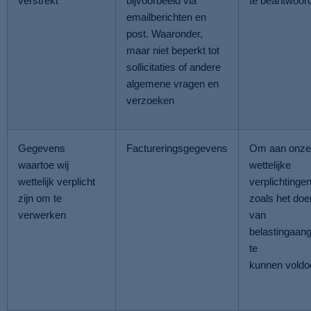
verstrekt
bijvoorbeeld via
te beantwoor
emailberichten en
post. Waaronder,
maar niet beperkt tot
sollicitaties of andere
algemene vragen en
verzoeken
Gegevens
Factureringsgegevens
Om aan onze
waartoe wij
wettelijke
wettelijk verplicht
verplichtingen
zijn om te
zoals het doe
verwerken
van
belastingaangi
te
kunnen voldo