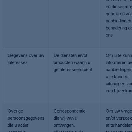
en die wij mo
gebruiken vo
aanbiedingen 
benadering d
ons
Gegevens over uw
De diensten en/of
Om u te kun
interesses
producten waarin u
informeren o
geïnteresseerd bent
aanbiedingen 
u te kunnen
uitnodigen vo
een bijeenko
Overige
Correspondentie
Om uw vrage
persoonsgegevens
die wij van u
en/of verzoe
die u actief
ontvangen,
af te handelen